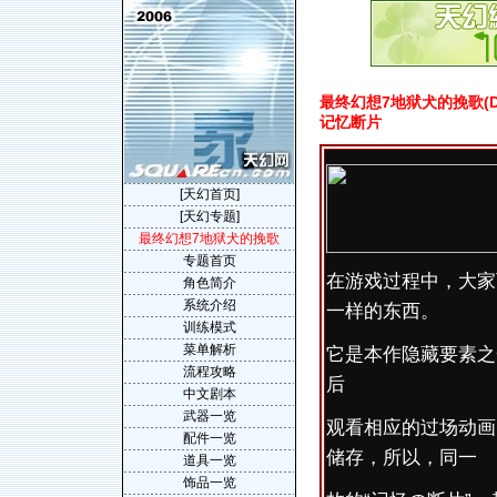
最终幻想7地狱犬的挽歌(Dirge o
记忆断片
[天幻首页]
[天幻专题]
最终幻想7地狱犬的挽歌
专题首页
在游戏过程中，大家
角色简介
系统介绍
一样的东西。
训练模式
菜单解析
它是本作隐藏要素之
流程攻略
后
中文剧本
武器一览
观看相应的过场动画
配件一览
储存，所以，同一
道具一览
饰品一览