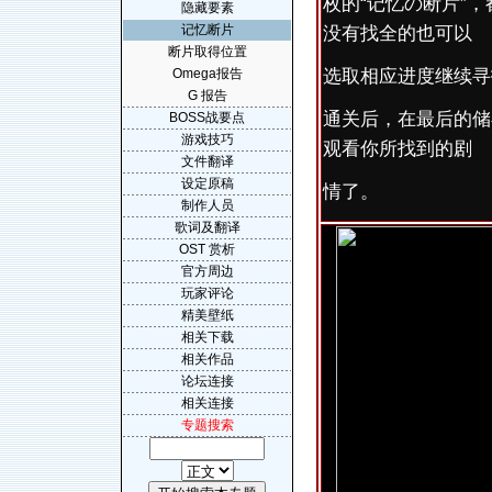
枚的“记忆の断片”
隐藏要素
记忆断片
没有找全的也可以
断片取得位置
Omega报告
选取相应进度继续寻
G 报告
通关后，在最后的储
BOSS战要点
游戏技巧
观看你所找到的剧
文件翻译
设定原稿
情了。
制作人员
歌词及翻译
OST 赏析
官方周边
玩家评论
精美壁纸
相关下载
相关作品
论坛连接
相关连接
专题搜索